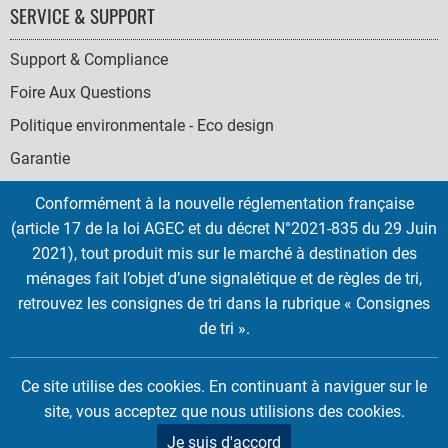
SERVICE & SUPPORT
Support & Compliance
Foire Aux Questions
Politique environmentale - Eco design
Garantie
Conformément à la nouvelle réglementation française
(article 17 de la loi AGEC et du décret N°2021-835 du 29 Juin
2021), tout produit mis sur le marché à destination des
SOCIAL
ménages fait l’objet d’une signalétique et de règles de tri,
ICONS
retrouvez les consignes de tri dans la rubrique « Consignes
English
French
Deutsch
Italian
Español
de tri ».
Copyright © 2026 EMTEC, All rights reserved.
Ce site utilise des cookies. En continuant à naviguer sur le
EMTEC® IS A REGISTERED TRADEMARK OF THE DEXXON GROUP.
site, vous acceptez que nous utilisions des cookies.
Je suis d'accord