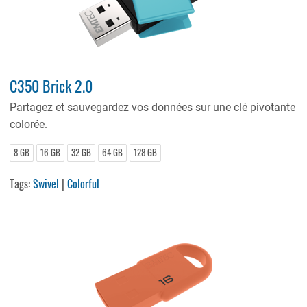
C350 Brick 2.0
Partagez et sauvegardez vos données sur une clé pivotante
colorée.
8 GB
16 GB
32 GB
64 GB
128 GB
Tags:
Swivel
|
Colorful