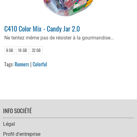
C410 Color Mix - Candy Jar 2.0
Ne tentez même pas de résister à la gourmandise...
8 GB
16 GB
32 GB
Tags:
Runners
|
Colorful
FOOTER
INFO SOCIÉTÉ
NAVIGATION
Légal
Profil d'entreprise