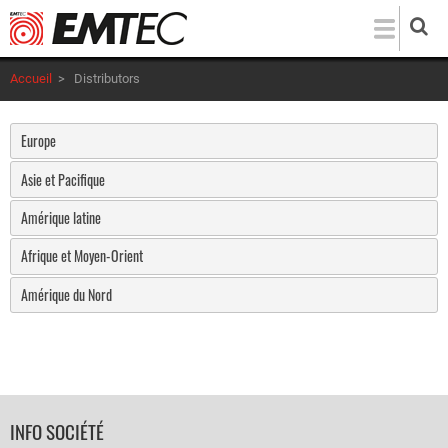
Aller
au
contenu
Accueil
>
Distributors
principal
Europe
Asie et Pacifique
Amérique latine
Afrique et Moyen-Orient
Amérique du Nord
FOOTER
INFO SOCIÉTÉ