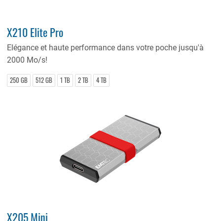
X210 Elite Pro
Elégance et haute performance dans votre poche jusqu'à
2000 Mo/s!
250 GB
512 GB
1 TB
2 TB
4 TB
X205 Mini