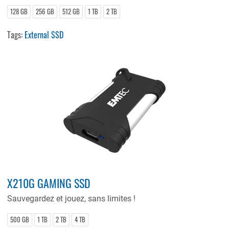
128 GB
256 GB
512 GB
1 TB
2 TB
Tags:
External SSD
X210G GAMING SSD
Sauvegardez
et
jouez
, sans
limites
!
500 GB
1 TB
2 TB
4 TB