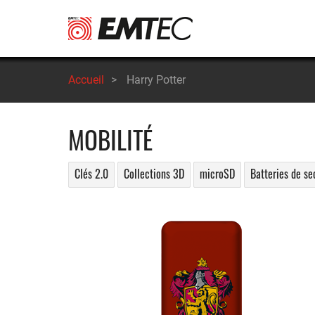
Aller
au
contenu
principal
Accueil
>
Harry Potter
MOBILITÉ
Clés 2.0
Collections 3D
microSD
Batteries de se