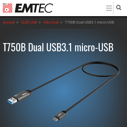
Aller
au
contenu
Accueil
>
CLÉS USB
>
Clés Dual
>
T750B Dual USB3.1 micro-USB
principal
T750B Dual USB3.1 micro-USB