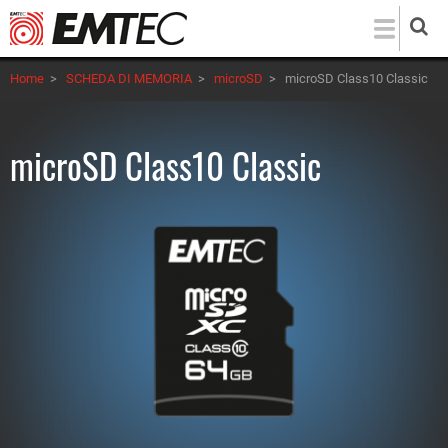
Salta
al
contenuto
Home
>
SCHEDA DI MEMORIA
>
microSD
>
microSD Class10 Classic
principale
microSD Class10 Classic