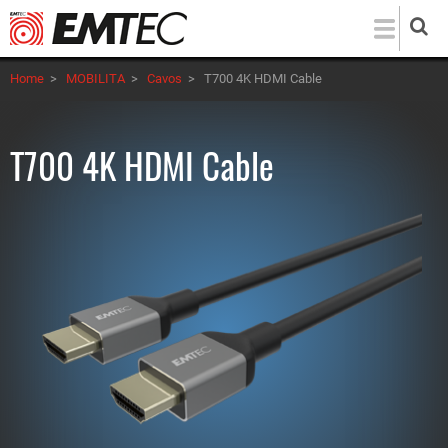
Salta
al
contenuto
Home
>
MOBILITA
>
Cavos
>
T700 4K HDMI Cable
principale
T700 4K HDMI Cable