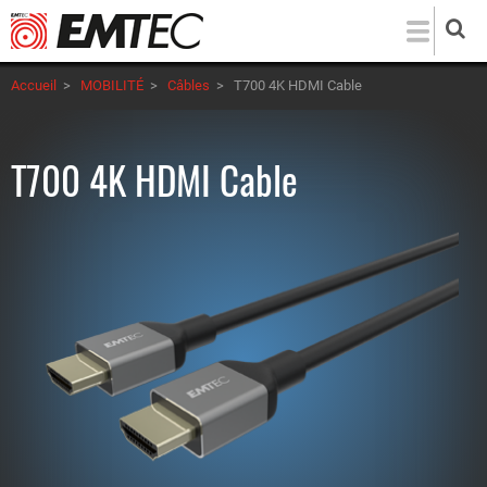
Aller
au
contenu
Accueil
>
MOBILITÉ
>
Câbles
>
T700 4K HDMI Cable
principal
T700 4K HDMI Cable