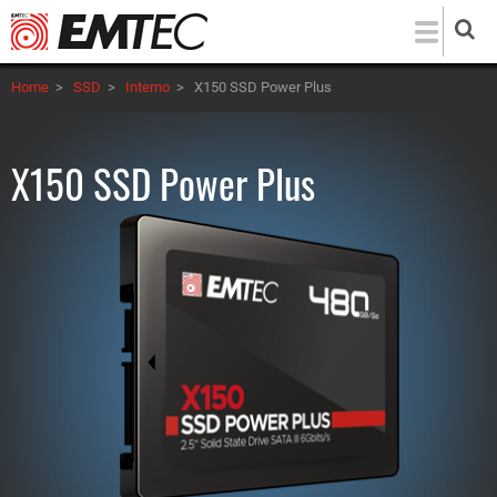
Salta
al
contenuto
Home
>
SSD
>
Interno
>
X150 SSD Power Plus
principale
X150 SSD Power Plus