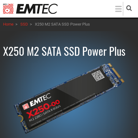
Salta
al
contenuto
Home
>
SSD
>
X250 M2 SATA SSD Power Plus
principale
X250 M2 SATA SSD Power Plus