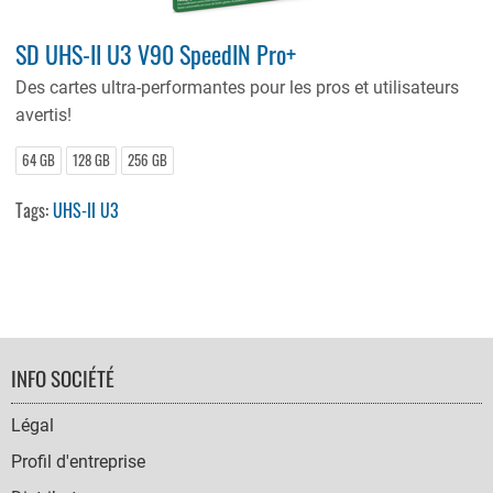
SD UHS-II U3 V90 SpeedIN Pro+
Des cartes ultra-performantes pour les pros et utilisateurs
avertis!
64 GB
128 GB
256 GB
Tags:
UHS-II U3
FOOTER
INFO SOCIÉTÉ
NAVIGATION
Légal
Profil d'entreprise