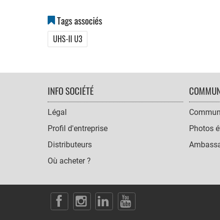
Tags associés
UHS-II U3
FOOTER
INFO SOCIÉTÉ
COMMUN
NAVIGATION
Légal
Communi
Profil d'entreprise
Photos é
Distributeurs
Ambassa
Où acheter ?
SOCIAL
ICONS