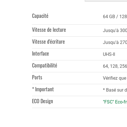
(onglet
actif)
Capacité
64 GB
128
Vitesse de lecture
Jusqu'à 30
Vitesse d'écriture
Jusqu'à 27
Interface
UHS-II
Compatibilité
64, 128, 25
Ports
Vérifiez que
* Important
* Basé sur d
ECO Design
"FSC" Eco-fr