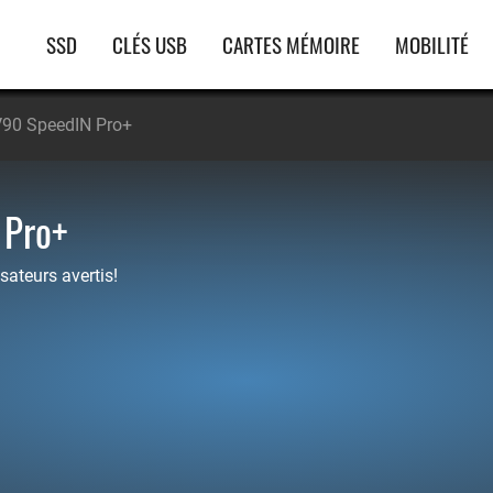
Navigation
SSD
CLÉS USB
CARTES MÉMOIRE
MOBILITÉ
principale
V90 SpeedIN Pro+
 Pro+
sateurs avertis!