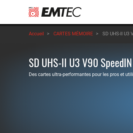
Aller
au
contenu
principal
Accueil
>
CARTES MÉMOIRE
>
SD UHS-II U3 
SD UHS-II U3 V90 SpeedIN
Des cartes ultra-performantes pour les pros et utili