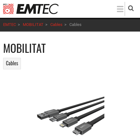
Direkt
zum
Inhalt
EMTEC
>
MOBILITAT
>
Cables
>
Cables
MOBILITAT
Cables