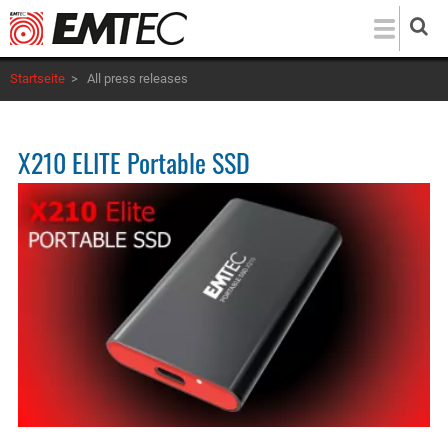
Direkt
zum
Inhalt
Startseite
>
All press releases
X210 ELITE Portable SSD