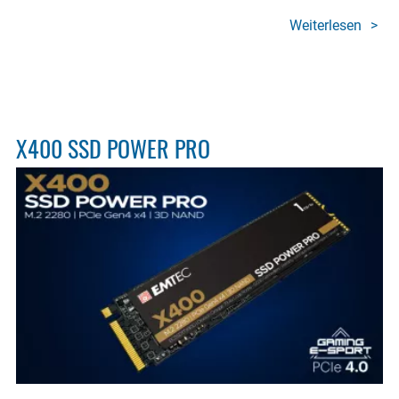
Weiterlesen
über
Memo
cards
Gami
X400 SSD POWER PRO