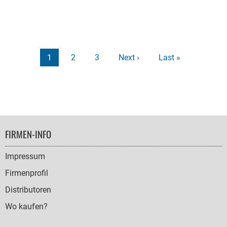
Revea
New
Harry
Potter
Seitennummerierung
Aktuelle
1
Seite
2
Seite
3
Nächste
Next ›
Letzte
Last »
Licen
Seite
Seite
Seite
FOOTER
FIRMEN-INFO
NAVIGATION
Impressum
Firmenprofil
Distributoren
Wo kaufen?