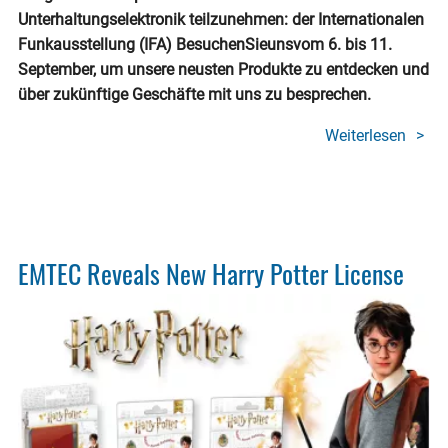
Unterhaltungselektronik teilzunehmen: der Internationalen
Funkausstellung (IFA) BesuchenSieunsvom 6. bis 11.
September, um unsere neusten Produkte zu entdecken und
über zukünftige Geschäfte mit uns zu besprechen.
Weiterlesen
über
EMTE
trifft
sich
mit
Ihnen
EMTEC Reveals New Harry Potter License
auf
der
IFA