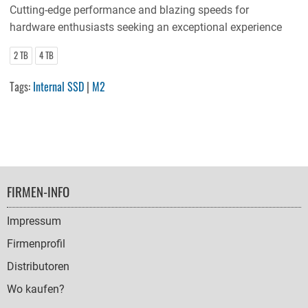
Cutting-edge performance and blazing speeds for
hardware enthusiasts seeking an exceptional experience
2 TB
4 TB
Tags:
Internal SSD
|
M2
FOOTER
FIRMEN-INFO
NAVIGATION
Impressum
Firmenprofil
Distributoren
Wo kaufen?