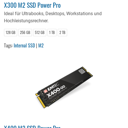
X300 M2 SSD Power Pro
Ideal für Ultrabooks, Desktops, Workstations und
Hochleistungsrechner.
128 GB
256 GB
512 GB
1 TB
2 TB
Tags:
Internal SSD
|
M2
X400 M2 SSD Power Pro