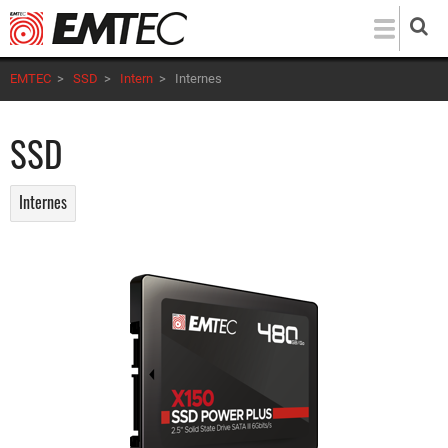
Direkt
zum
Inhalt
EMTEC
>
SSD
>
Intern
>
Internes
SSD
Internes