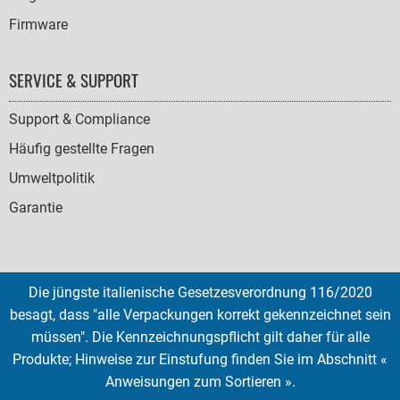
Firmware
SERVICE & SUPPORT
Support & Compliance
Häufig gestellte Fragen
Umweltpolitik
Garantie
Die jüngste italienische Gesetzesverordnung 116/2020
SOCIAL
besagt, dass "alle Verpackungen korrekt gekennzeichnet sein
ICONS
müssen". Die Kennzeichnungspflicht gilt daher für alle
English
French
Deutsch
Italian
Español
Produkte; Hinweise zur Einstufung finden Sie im Abschnitt «
Anweisungen zum Sortieren ».