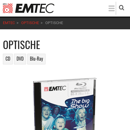
Direkt
zum
Inhalt
EMTEC
>
OPTISCHE
>
OPTISCHE
OPTISCHE
CD
DVD
Blu-Ray