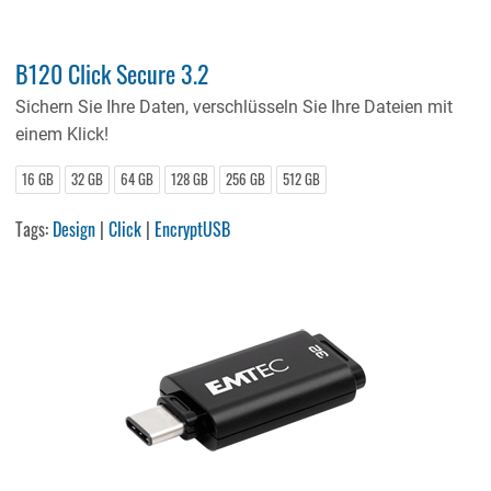
B120 Click Secure 3.2
Sichern Sie Ihre Daten, verschlüsseln Sie Ihre Dateien mit
einem Klick!
16 GB
32 GB
64 GB
128 GB
256 GB
512 GB
Tags:
Design
|
Click
|
EncryptUSB