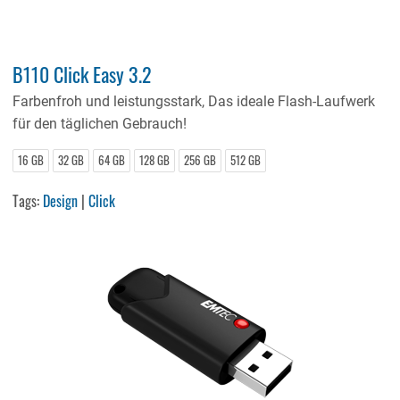
B110 Click Easy 3.2
Farbenfroh und leistungsstark, Das ideale Flash-Laufwerk
für den täglichen Gebrauch!
16 GB
32 GB
64 GB
128 GB
256 GB
512 GB
Tags:
Design
|
Click