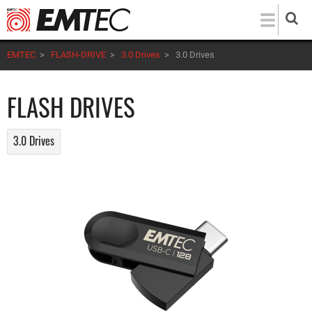
Direkt
zum
Inhalt
EMTEC
>
FLASH-DRIVE
>
3.0 Drives
>
3.0 Drives
FLASH DRIVES
3.0 Drives