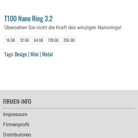
T100 Nano Ring 3.2
Übersehen Sie nicht die Kraft des winzigen Nanorings!
16 GB
32 GB
64 GB
128 GB
256 GB
Tags:
Design
|
Mini
|
Metal
FOOTER
FIRMEN-INFO
NAVIGATION
Impressum
Firmenprofil
Distributoren