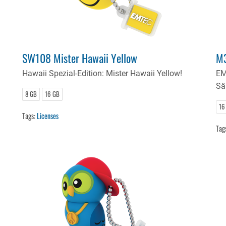
SW108 Mister Hawaii Yellow
M3
Hawaii Spezial-Edition: Mister Hawaii Yellow!
EM
Sä
8 GB
16 GB
16
Tags:
Licenses
Tag