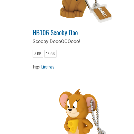
HB106 Scooby Doo
Scooby DoooOOOooo!
8 GB
16 GB
Tags:
Licenses