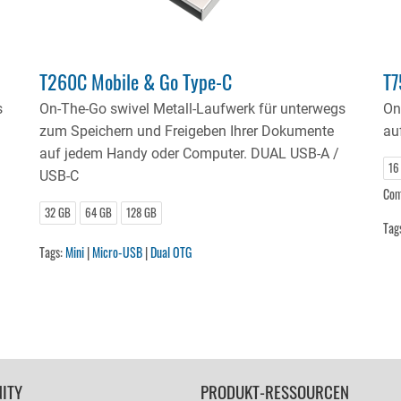
T260C Mobile & Go Type-C
T7
s
On-The-Go swivel Metall-Laufwerk für unterwegs
On
zum Speichern und Freigeben Ihrer Dokumente
au
auf jedem Handy oder Computer. DUAL USB-A /
16
USB-C
Com
32 GB
64 GB
128 GB
Tag
Tags:
Mini
|
Micro-USB
|
Dual OTG
ITY
PRODUKT-RESSOURCEN