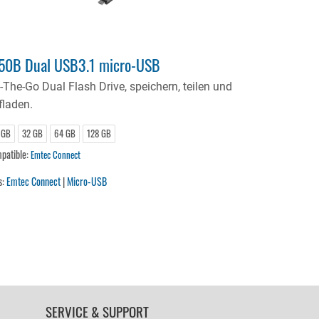
50B Dual USB3.1 micro-USB
-The-Go Dual Flash Drive, speichern, teilen und
fladen.
 GB
32 GB
64 GB
128 GB
patible:
Emtec Connect
s:
Emtec Connect
|
Micro-USB
SERVICE & SUPPORT