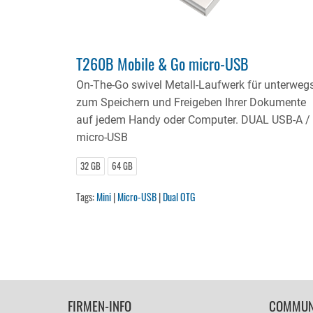
T260B Mobile & Go micro-USB
On-The-Go swivel Metall-Laufwerk für unterweg
zum Speichern und Freigeben Ihrer Dokumente
auf jedem Handy oder Computer. DUAL USB-A /
micro-USB
32 GB
64 GB
Tags:
Mini
|
Micro-USB
|
Dual OTG
FOOTER
FIRMEN-INFO
COMMUN