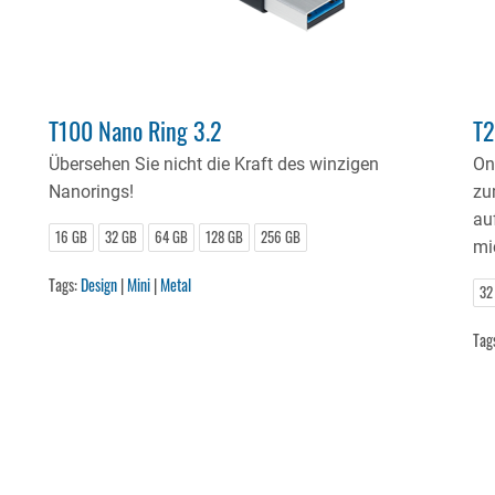
T100 Nano Ring 3.2
T2
Übersehen Sie nicht die Kraft des winzigen
On
Nanorings!
zu
au
16 GB
32 GB
64 GB
128 GB
256 GB
mi
Tags:
Design
|
Mini
|
Metal
32
Tag