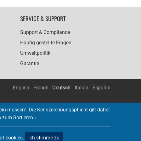
SERVICE & SUPPORT
Support & Compliance
Häufig gestellte Fragen
Umweltpolitik
Garantie
English
French
Deutsch
Italian
Español
ein müssen". Die Kennzeichnungspflicht gilt daher
n zum Sortieren ».
 of cookies.
Ich stimme zu