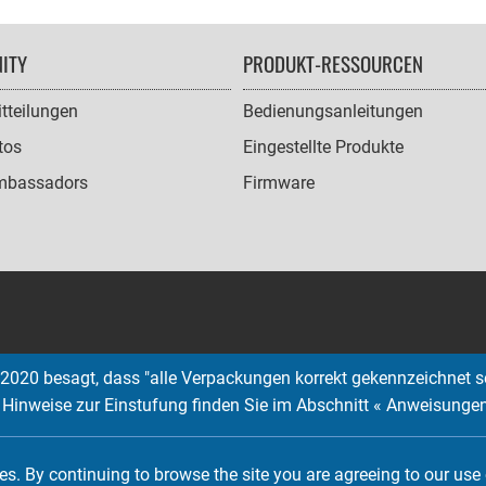
ITY
PRODUKT-RESSOURCEN
tteilungen
Bedienungsanleitungen
tos
Eingestellte Produkte
mbassadors
Firmware
2020 besagt, dass "alle Verpackungen korrekt gekennzeichnet s
; Hinweise zur Einstufung finden Sie im Abschnitt « Anweisunge
Copyright © 2026 EMTEC, All rights reserved.
EMTEC® IS A REGISTERED TRADEMARK OF THE DEXXON GROUP.
s. By continuing to browse the site you are agreeing to our use