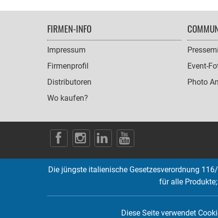
FOOTER
FIRMEN-INFO
COMMUN
NAVIGATION
Impressum
Pressemi
Firmenprofil
Event-Fo
Distributoren
Photo A
Wo kaufen?
SOCIAL
ICONS
Die jüngste italienische Gesetzesverordnung 116/
für alle Produkte
Diese Seite verwendet Cookie