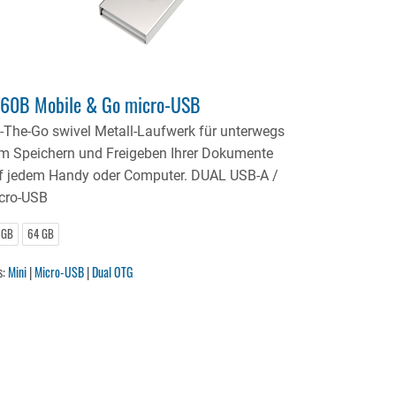
60B Mobile & Go micro-USB
-The-Go swivel Metall-Laufwerk für unterwegs
m Speichern und Freigeben Ihrer Dokumente
f jedem Handy oder Computer. DUAL USB-A /
cro-USB
 GB
64 GB
s:
Mini
|
Micro-USB
|
Dual OTG