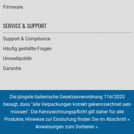
Firmware
SERVICE & SUPPORT
Support & Compliance
Häufig gestellte Fragen
Umweltpolitik
Garantie
Die jüngste italienische Gesetzesverordnung 116/2020
SOCIAL
besagt, dass "alle Verpackungen korrekt gekennzeichnet sein
ICONS
müssen". Die Kennzeichnungspflicht gilt daher für alle
English
French
Deutsch
Italian
Español
Produkte; Hinweise zur Einstufung finden Sie im Abschnitt «
Anweisungen zum Sortieren ».