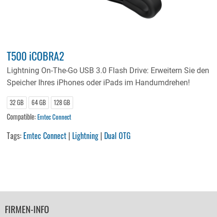
T500 iCOBRA2
Lightning On-The-Go USB 3.0 Flash Drive: Erweitern Sie den
Speicher Ihres iPhones oder iPads im Handumdrehen!
32 GB
64 GB
128 GB
Compatible:
Emtec Connect
Tags:
Emtec Connect
|
Lightning
|
Dual OTG
FOOTER
FIRMEN-INFO