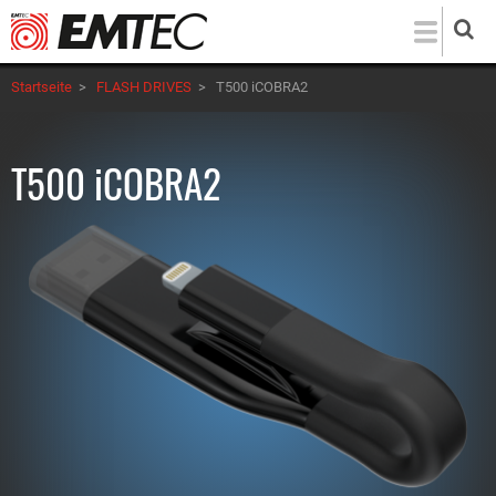
Direkt
zum
Inhalt
Startseite
>
FLASH DRIVES
>
T500 iCOBRA2
T500 iCOBRA2