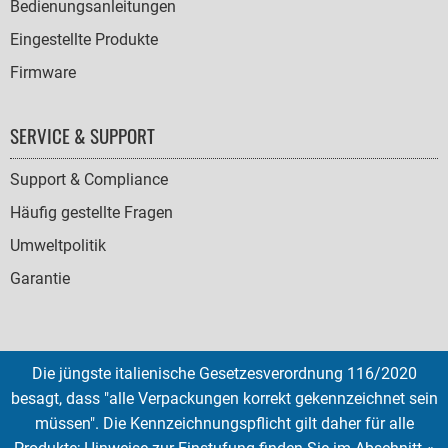
Bedienungsanleitungen
Eingestellte Produkte
Firmware
SERVICE & SUPPORT
Support & Compliance
Häufig gestellte Fragen
Umweltpolitik
Garantie
Die jüngste italienische Gesetzesverordnung 116/2020
SOCIAL
besagt, dass "alle Verpackungen korrekt gekennzeichnet sein
ICONS
müssen". Die Kennzeichnungspflicht gilt daher für alle
English
French
Deutsch
Italian
Español