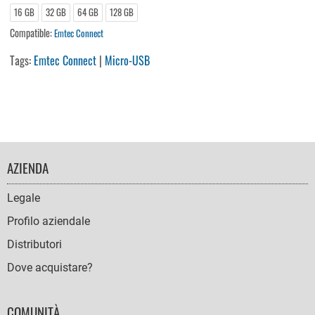
16 GB
32 GB
64 GB
128 GB
Compatible:
Emtec Connect
Tags:
Emtec Connect
|
Micro-USB
FOOTER
AZIENDA
NAVIGATION
Legale
Profilo aziendale
Distributori
Dove acquistare?
COMUNITÀ