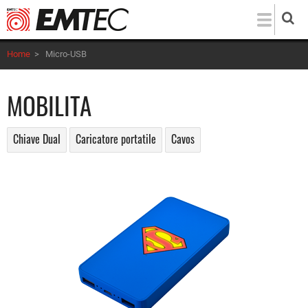
Salta
al
contenuto
Home
>
Micro-USB
principale
MOBILITA
Chiave Dual
Caricatore portatile
Cavos