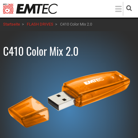
Direkt
zum
Inhalt
Startseite
>
FLASH DRIVES
>
C410 Color Mix 2.0
C410 Color Mix 2.0