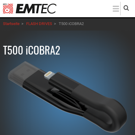
Direkt
zum
Inhalt
Startseite
>
FLASH DRIVES
>
T500 iCOBRA2
T500 iCOBRA2