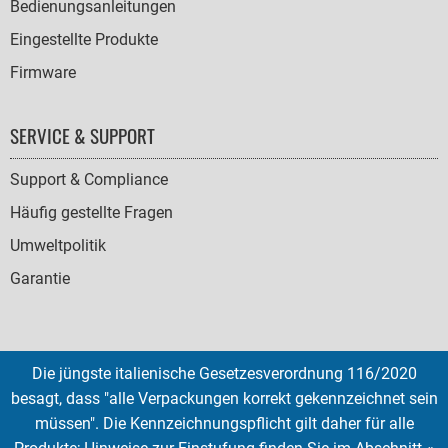
Bedienungsanleitungen
Eingestellte Produkte
Firmware
SERVICE & SUPPORT
Support & Compliance
Häufig gestellte Fragen
Umweltpolitik
Garantie
Die jüngste italienische Gesetzesverordnung 116/2020
SOCIAL
besagt, dass "alle Verpackungen korrekt gekennzeichnet sein
ICONS
müssen". Die Kennzeichnungspflicht gilt daher für alle
English
French
Deutsch
Italian
Español