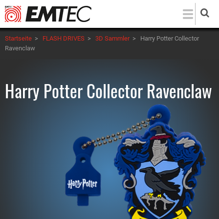
Direkt
zum
Inhalt
Startseite
>
FLASH DRIVES
>
3D Sammler
>
Harry Potter Collector
Ravenclaw
Harry Potter Collector Ravenclaw