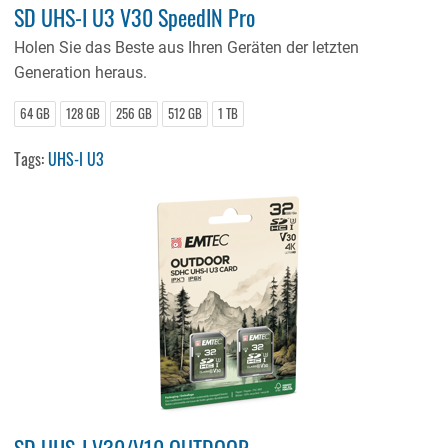
SD UHS-I U3 V30 SpeedIN Pro
Holen Sie das Beste aus Ihren Geräten der letzten
Generation heraus.
64 GB
128 GB
256 GB
512 GB
1 TB
Tags:
UHS-I U3
SD UHS-I V30/V10 OUTDOOR