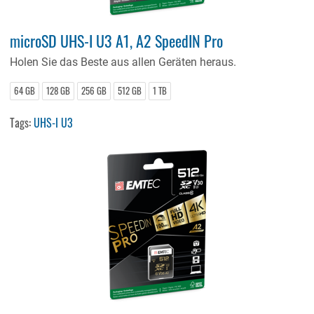
microSD UHS-I U3 A1, A2 SpeedIN Pro
Holen Sie das Beste aus allen Geräten heraus.
64 GB
128 GB
256 GB
512 GB
1 TB
Tags:
UHS-I U3