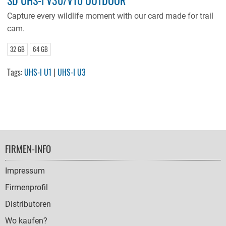
Capture every wildlife moment with our card made for trail
cam.
32 GB
64 GB
Tags:
UHS-I U1
|
UHS-I U3
FOOTER
FIRMEN-INFO
NAVIGATION
Impressum
Firmenprofil
Distributoren
Wo kaufen?