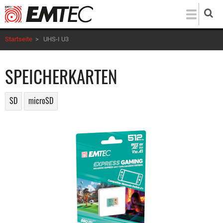
Direkt
zum
Inhalt
Startseite
>
UHS-I U3
SPEICHERKARTEN
SD
microSD