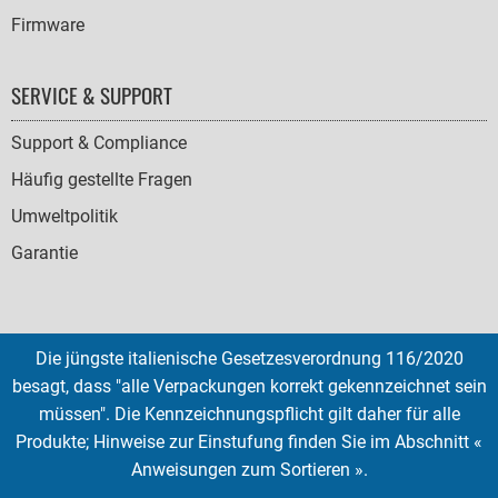
Firmware
SERVICE & SUPPORT
Support & Compliance
Häufig gestellte Fragen
Umweltpolitik
Garantie
Die jüngste italienische Gesetzesverordnung 116/2020
SOCIAL
besagt, dass "alle Verpackungen korrekt gekennzeichnet sein
ICONS
müssen". Die Kennzeichnungspflicht gilt daher für alle
English
French
Deutsch
Italian
Español
Produkte; Hinweise zur Einstufung finden Sie im Abschnitt «
Anweisungen zum Sortieren ».