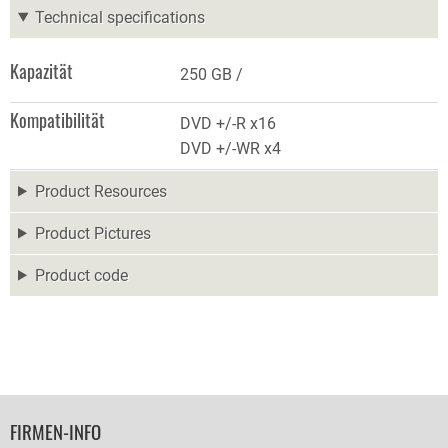
Technical specifications
Kapazität
250 GB
Kompatibilität
DVD +/-R x16
DVD +/-WR x4
Product Resources
Product Pictures
Product code
FOOTER
FIRMEN-INFO