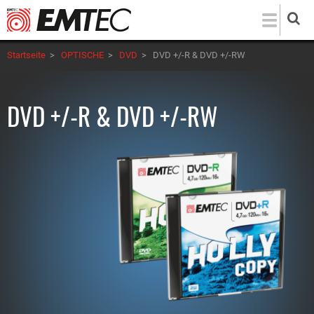
Direkt
zum
Inhalt
Startseite
>
OPTISCHE
>
DVD
>
DVD +/-R & DVD +/-RW
DVD +/-R & DVD +/-RW