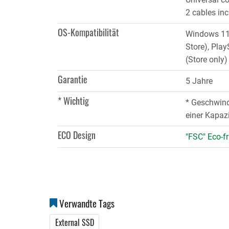
2 cables in
OS-Kompatibilität
Windows 11,
Store), Play
(Store only)
Garantie
5 Jahre
* Wichtig
* Geschwind
einer Kapaz
ECO Design
"FSC" Eco-fr
Verwandte Tags
External SSD