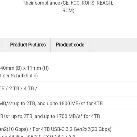
their compliance (CE, FCC, ROHS, REACH,
RCM)
Product Pictures
Product code
 40mm (B) x 11mm (H)
t der Schutzhülle)
TB
2 TB
4 TB
MB/s* up to 2TB, and up to 1800 MB/s* for 4TB
B/s* up to 2TB, and up to 1700 MB/s* for 4TB
en2(10 Gbps) / For 4TB USB-C 3.2 Gen2x2(20 Gbps)
mpatibility USB 2.0 / 3.0 / 3.1 / 3.2