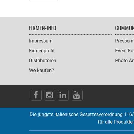
FOOTER
FIRMEN-INFO
COMMUN
NAVIGATION
Impressum
Pressemi
Firmenprofil
Event-Fo
Distributoren
Photo A
Wo kaufen?
SOCIAL
ICONS
Die jüngste italienische Gesetzesverordnung 116/
für alle Produkte