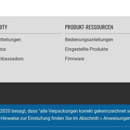
ITY
PRODUKT-RESSOURCEN
tteilungen
Bedienungsanleitungen
tos
Eingestellte Produkte
mbassadors
Firmware
2020 besagt, dass "alle Verpackungen korrekt gekennzeichnet s
; Hinweise zur Einstufung finden Sie im Abschnitt « Anweisunge
Copyright © 2026 EMTEC, All rights reserved.
EMTEC® IS A REGISTERED TRADEMARK OF THE DEXXON GROUP.