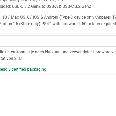
cluded: USB-C 3.2 Gen2 to USB-A & USB-C 3.2 Gen2
 10 / Mac OS X / iOS & Android (Type-C device only/Appareil T
Station™ 5 (Store only) PS4™ with firmware 4.50 or later require
igkeiten können je nach Nutzung und verwendeter Hardware vari
ität von 2TB
iendly certified packaging