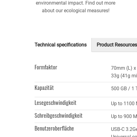
environmental impact. Find out more
about our ecological measures!
Technical specifications
Product Resources
(aktiver
Reiter)
Formfaktor
70mm (L) x
33g (41g mi
Kapazität
500 GB
1 
Lesegeschwindigkeit
Up to 1100 
Schreibgeschwindigkeit
Up to 900 M
Benutzeroberfläche
USB-C 3.2G
Universal co