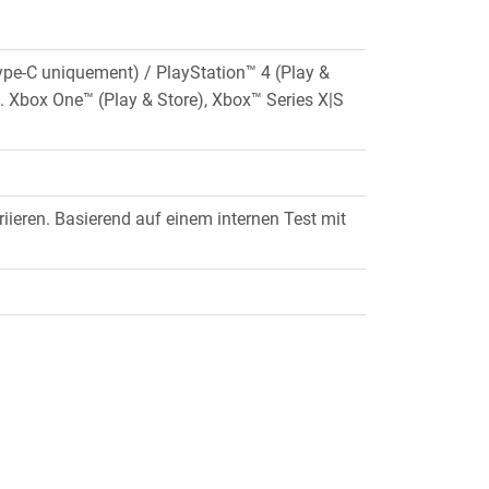
ype-C uniquement) / PlayStation™ 4 (Play &
d. Xbox One™ (Play & Store), Xbox™ Series X|S
ieren. Basierend auf einem internen Test mit