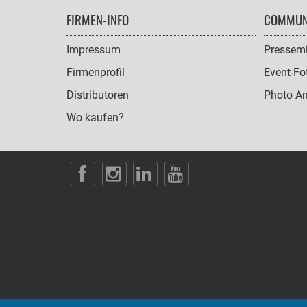
FOOTER
FIRMEN-INFO
COMMUN
NAVIGATION
Impressum
Pressemi
Firmenprofil
Event-Fo
Distributoren
Photo A
Wo kaufen?
SOCIAL
ICONS