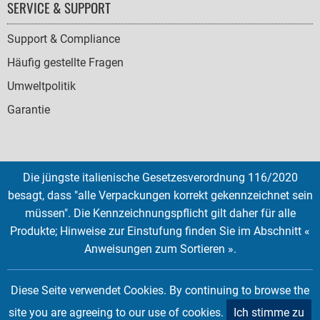
SERVICE & SUPPORT
Support & Compliance
Häufig gestellte Fragen
Umweltpolitik
Garantie
Die jüngste italienische Gesetzesverordnung 116/2020
SOCIAL
besagt, dass "alle Verpackungen korrekt gekennzeichnet sein
ICONS
müssen". Die Kennzeichnungspflicht gilt daher für alle
English
French
Deutsch
Italian
Español
Produkte; Hinweise zur Einstufung finden Sie im Abschnitt «
Anweisungen zum Sortieren ».
Copyright © 2026 EMTEC, All rights reserved.
EMTEC® IS A REGISTERED TRADEMARK OF THE DEXXON GROUP.
Diese Seite verwendet Cookies. By continuing to browse the
site you are agreeing to our use of cookies.
Ich stimme zu