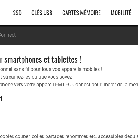
Navigation
SSD
CLÉS USB
CARTES MÉMOIRE
MOBILITÉ
principale
onnect
r smartphones et tablettes !
nel sans fil pour tous vos appareils mobiles !
t streamez-les où que vous soyez !
rtphone vers votre appareil EMTEC Connect pour libérer de la mé
d
pier, couper, coller, partager, renommer, etc, accessibles depuis 