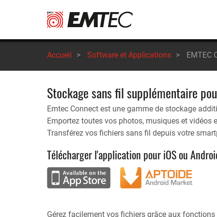
Aller
au
contenu
principal
Accueil
>
Software et Applications
>
EMTEC C
Stockage sans fil supplémentaire pou
Emtec Connect est une gamme de stockage addition
Emportez toutes vos photos, musiques et vidéos e
Transférez vos fichiers sans fil depuis votre sma
Télécharger l'application pour iOS ou Androi
Gérez facilement vos fichiers grâce aux fonctions co