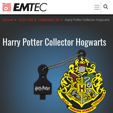
Aller
au
contenu
Accueil
>
CLÉS USB
>
Collections 3D
>
Harry Potter Collector Hogwarts
principal
Harry Potter Collector Hogwarts