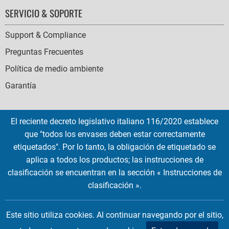
SERVICIO & SOPORTE
Support & Compliance
Preguntas Frecuentes
Política de medio ambiente
Garantía
El reciente decreto legislativo italiano 116/2020 establece
que "todos los envases deben estar correctamente
SOCIAL
etiquetados". Por lo tanto, la obligación de etiquetado se
ICONS
aplica a todos los productos; las instrucciones de
English
French
Deutsch
Italian
Español
clasificación se encuentran en la sección « Instrucciones de
clasificación ».
Copyright © 2026 EMTEC, All rights reserved.
EMTEC® IS A REGISTERED TRADEMARK OF THE DEXXON GROUP.
Este sitio utiliza cookies. Al continuar navegando por el sitio,