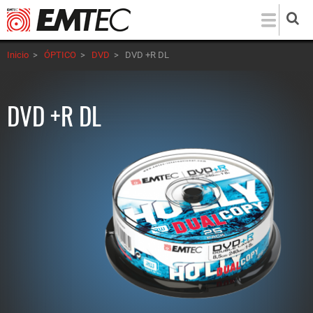
Pasar
al
contenido
Inicio
>
ÓPTICO
>
DVD
>
DVD +R DL
principal
DVD +R DL