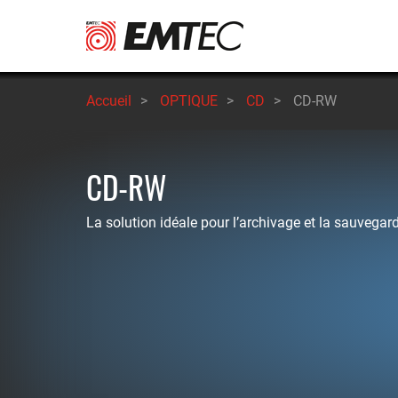
Aller
au
contenu
principal
Accueil
>
OPTIQUE
>
CD
>
CD-RW
CD-RW
La solution idéale pour l’archivage et la sauvega