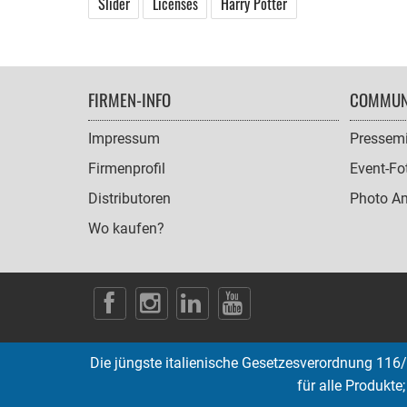
Slider
Licenses
Harry Potter
FOOTER
FIRMEN-INFO
COMMUN
NAVIGATION
Impressum
Pressemi
Firmenprofil
Event-Fo
Distributoren
Photo A
Wo kaufen?
SOCIAL
ICONS
Die jüngste italienische Gesetzesverordnung 116/
für alle Produkte