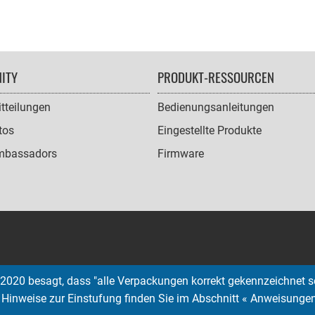
ITY
PRODUKT-RESSOURCEN
tteilungen
Bedienungsanleitungen
tos
Eingestellte Produkte
mbassadors
Firmware
2020 besagt, dass "alle Verpackungen korrekt gekennzeichnet s
; Hinweise zur Einstufung finden Sie im Abschnitt « Anweisunge
Copyright © 2026 EMTEC, All rights reserved.