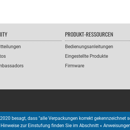
ITY
PRODUKT-RESSOURCEN
tteilungen
Bedienungsanleitungen
tos
Eingestellte Produkte
mbassadors
Firmware
2020 besagt, dass "alle Verpackungen korrekt gekennzeichnet s
; Hinweise zur Einstufung finden Sie im Abschnitt « Anweisunge
Copyright © 2026 EMTEC, All rights reserved.