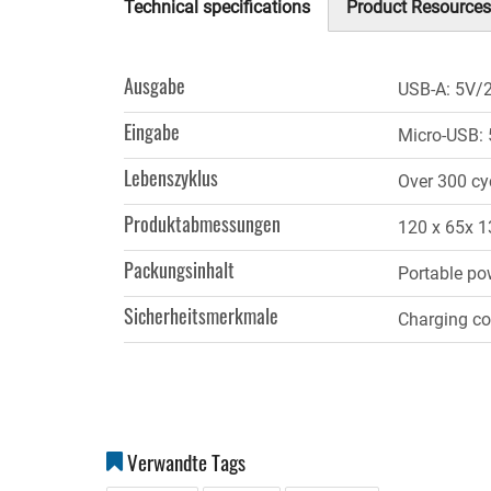
Technical specifications
Product Resources
(aktiver
Reiter)
Ausgabe
USB
-
A: 5V/
Eingabe
Micro-USB:
Lebenszyklus
Over 300 cyc
Produktabmessungen
120 x 65x 
Packungsinhalt
Portable po
Sicherheitsmerkmale
Charging con
Verwandte Tags