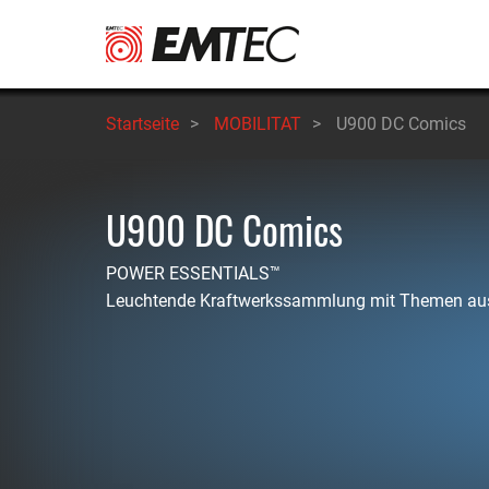
Direkt
zum
Inhalt
Startseite
>
MOBILITAT
>
U900 DC Comics
U900 DC Comics
POWER ESSENTIALS™
Leuchtende Kraftwerkssammlung mit Themen aus