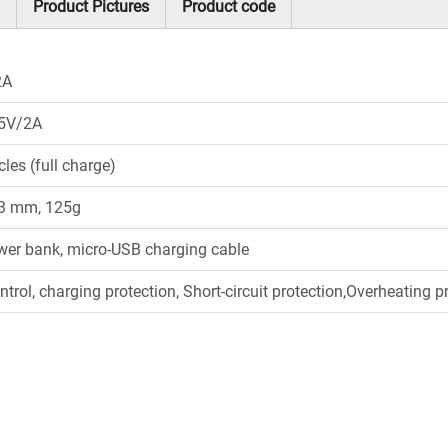
Product Pictures
Product code
2A
 5V/2A
les (full charge)
13 mm, 125g
wer bank, micro-USB charging cable
trol, charging protection, Short-circuit protection,Overheating p