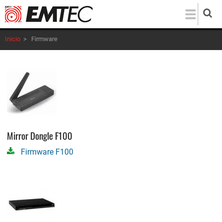
Pasar
al
contenido
Inicio
>
Firmware
principal
Mirror Dongle F100
Firmware F100