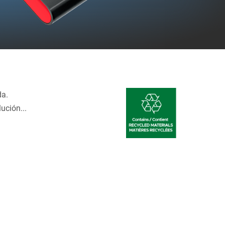
da.
ución...