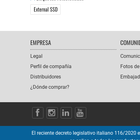
External SSD
FOOTER
EMPRESA
COMUNI
NAVIGATION
Legal
Comunic
Perfil de compañía
Fotos de
Distribuidores
Embajado
¿Dónde comprar?
SOCIAL
ICONS
El reciente decreto legislativo italiano 116/2020