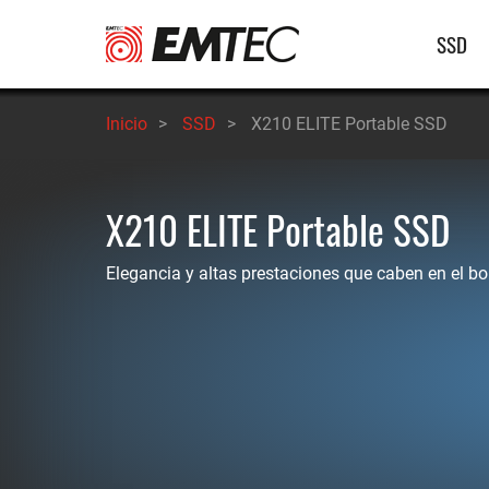
Pasar
Nave
SSD
al
contenido
princ
principal
Inicio
>
SSD
>
X210 ELITE Portable SSD
X210 ELITE Portable SSD
Elegancia y altas prestaciones que caben en el bol