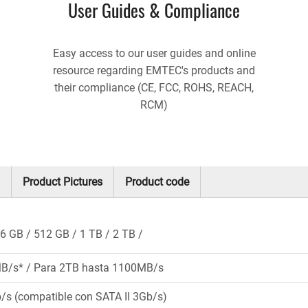
User Guides & Compliance
Easy access to our user guides and online
resource regarding EMTEC's products and
their compliance (CE, FCC, ROHS, REACH,
RCM)
Product Pictures
Product code
6 GB
512 GB
1 TB
2 TB
B/s* / Para 2TB hasta 1100MB/s
b/s (compatible con SATA II 3Gb/s)