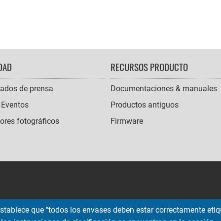
DAD
RECURSOS PRODUCTO
ados de prensa
Documentaciones & manuales
 Eventos
Productos antiguos
res fotográficos
Firmware
 establece que "todos los envases deben estar correctamente etiqu