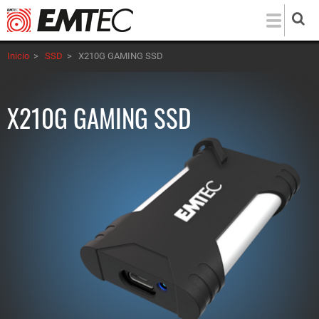
Pasar
al
contenido
Inicio
>
SSD
>
X210G GAMING SSD
principal
X210G GAMING SSD