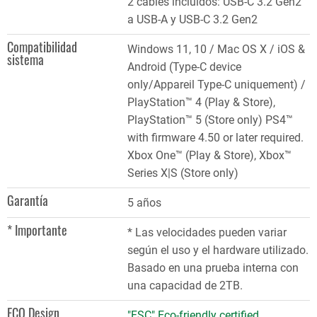
2 cables incluidos: USB-C 3.2 Gen2
a USB-A y USB-C 3.2 Gen2
Compatibilidad
Windows 11, 10 / Mac OS X / iOS &
sistema
Android (Type-C device
only/Appareil Type-C uniquement) /
PlayStation™ 4 (Play & Store),
PlayStation™ 5 (Store only) PS4™
with firmware 4.50 or later required.
Xbox One™ (Play & Store), Xbox™
Series X|S (Store only)
Garantía
5 años
* Importante
* Las velocidades pueden variar
según el uso y el hardware utilizado.
Basado en una prueba interna con
una capacidad de 2TB.
ECO Design
"FSC" Eco-friendly certified