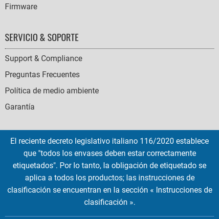
Firmware
SERVICIO & SOPORTE
Support & Compliance
Preguntas Frecuentes
Política de medio ambiente
Garantía
El reciente decreto legislativo italiano 116/2020 establece
que "todos los envases deben estar correctamente
SOCIAL
etiquetados". Por lo tanto, la obligación de etiquetado se
ICONS
aplica a todos los productos; las instrucciones de
English
French
Deutsch
Italian
Español
clasificación se encuentran en la sección « Instrucciones de
clasificación ».
Copyright © 2026 EMTEC, All rights reserved.