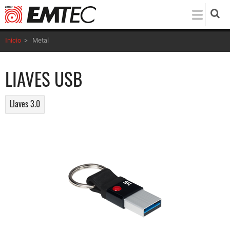
Pasar
al
contenido
Inicio
>
Metal
principal
LIAVES USB
LIaves 3.0