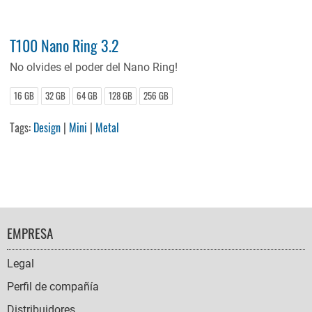
T100 Nano Ring 3.2
No olvides el poder del Nano Ring!
16 GB
32 GB
64 GB
128 GB
256 GB
Tags:
Design
|
Mini
|
Metal
FOOTER
EMPRESA
NAVIGATION
Legal
Perfil de compañía
Distribuidores