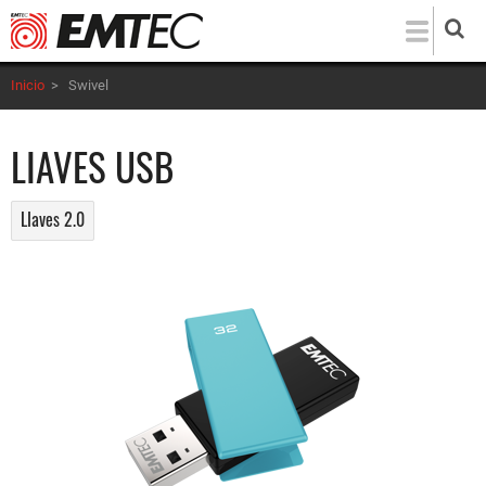
Pasar
al
contenido
Inicio
>
Swivel
principal
LIAVES USB
LIaves 2.0