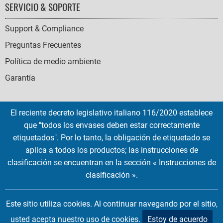
SERVICIO & SOPORTE
Support & Compliance
Preguntas Frecuentes
Política de medio ambiente
Garantía
El reciente decreto legislativo italiano 116/2020 establece
que "todos los envases deben estar correctamente
SOCIAL
etiquetados". Por lo tanto, la obligación de etiquetado se
ICONS
aplica a todos los productos; las instrucciones de
English
French
Deutsch
Italian
Español
clasificación se encuentran en la sección « Instrucciones de
clasificación ».
Copyright © 2026 EMTEC, All rights reserved.
EMTEC® IS A REGISTERED TRADEMARK OF THE DEXXON GROUP.
Este sitio utiliza cookies. Al continuar navegando por el sitio,
usted acepta nuestro uso de cookies.
Estoy de acuerdo