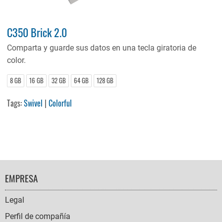
C350 Brick 2.0
Comparta y guarde sus datos en una tecla giratoria de
color.
8 GB
16 GB
32 GB
64 GB
128 GB
Tags:
Swivel
|
Colorful
FOOTER
EMPRESA
NAVIGATION
Legal
Perfil de compañía