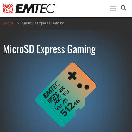
Aller
au
contenu
Accueil
>
MicroSD Express Gaming
principal
MicroSD Express Gaming