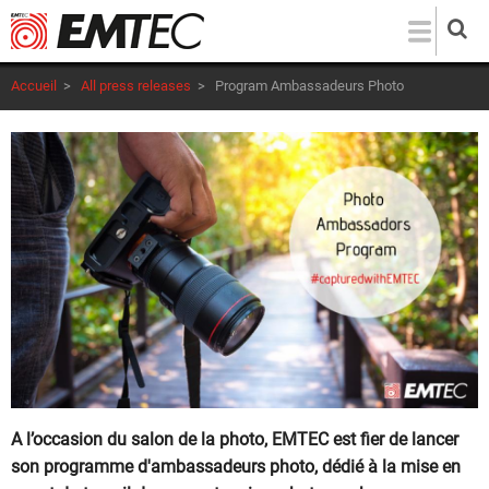
Aller
au
contenu
Accueil
>
All press releases
>
Program Ambassadeurs Photo
principal
A l’occasion du salon de la photo, EMTEC est fier de lancer
son programme d'ambassadeurs photo, dédié à la mise en