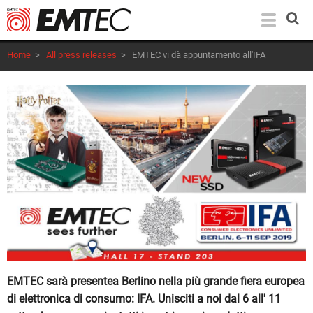
Salta
al
contenuto
Home
>
All press releases
>
EMTEC vi dà appuntamento all'IFA
principale
EMTEC sarà presentea Berlino nella più grande fiera europea
di elettronica di consumo: IFA. Unisciti a noi dal 6 all' 11