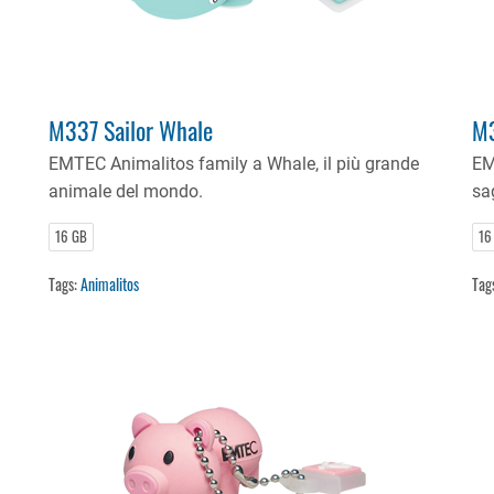
M337 Sailor Whale
M3
EMTEC Animalitos family a Whale, il più grande
EM
animale del mondo.
sa
16 GB
16
Tags:
Animalitos
Tag