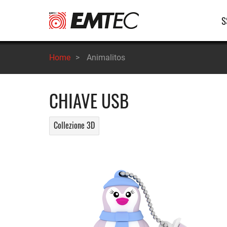
Salta
Na
S
al
contenuto
pr
principale
Home
>
Animalitos
CHIAVE USB
Collezione 3D