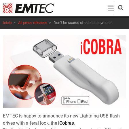
Pasar
al
contenido
Inicio
>
All press releases
>
Don’t be scared of cobras anymore!
principal
EMTEC is happy to announce its new Lightning USB flash
drives with a feral look, the
iCobras
.