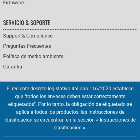
Firmware
SERVICIO & SOPORTE
Support & Compliance
Preguntas Frecuentes
Política de medio ambiente
Garantía
El reciente decreto legislativo italiano 116/2020 establece
que "todos los envases deben estar correctamente
SOCIAL
etiquetados". Por lo tanto, la obligación de etiquetado se
ICONS
aplica a todos los productos; las instrucciones de
English
French
Deutsch
Italian
Español
clasificación se encuentran en la sección « Instrucciones de
clasificación ».
Copyright © 2026 EMTEC, All rights reserved.