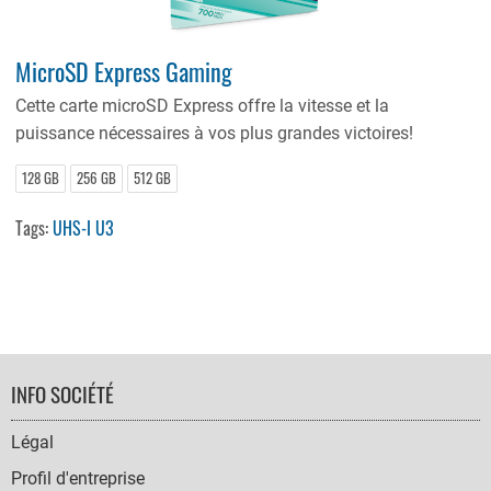
MicroSD Express Gaming
Cette carte microSD Express offre la vitesse et la
puissance nécessaires à vos plus grandes victoires!
128 GB
256 GB
512 GB
Tags:
UHS-I U3
FOOTER
INFO SOCIÉTÉ
NAVIGATION
Légal
Profil d'entreprise