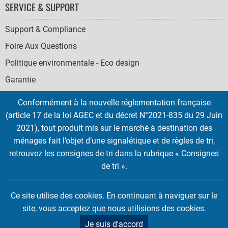
SERVICE & SUPPORT
Support & Compliance
Foire Aux Questions
Politique environmentale - Eco design
Garantie
Conformément à la nouvelle réglementation française
(article 17 de la loi AGEC et du décret N°2021-835 du 29 Juin
2021), tout produit mis sur le marché à destination des
SOCIAL
ménages fait l’objet d’une signalétique et de règles de tri,
ICONS
retrouvez les consignes de tri dans la rubrique « Consignes
English
French
Deutsch
Italian
Español
de tri ».
Copyright © 2026 EMTEC, All rights reserved.
Ce site utilise des cookies. En continuant à naviguer sur le
EMTEC® IS A REGISTERED TRADEMARK OF THE DEXXON GROUP.
site, vous acceptez que nous utilisions des cookies.
Je suis d'accord