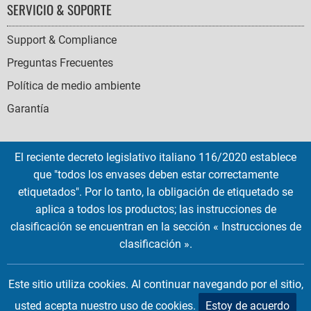
SERVICIO & SOPORTE
Support & Compliance
Preguntas Frecuentes
Política de medio ambiente
Garantía
El reciente decreto legislativo italiano 116/2020 establece
que "todos los envases deben estar correctamente
SOCIAL
etiquetados". Por lo tanto, la obligación de etiquetado se
ICONS
aplica a todos los productos; las instrucciones de
English
French
Deutsch
Italian
Español
clasificación se encuentran en la sección « Instrucciones de
clasificación ».
Copyright © 2026 EMTEC, All rights reserved.
EMTEC® IS A REGISTERED TRADEMARK OF THE DEXXON GROUP.
Este sitio utiliza cookies. Al continuar navegando por el sitio,
usted acepta nuestro uso de cookies.
Estoy de acuerdo