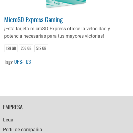
MicroSD Express Gaming
¡Esta tarjeta microSD Express ofrece la velocidad y
potencia necesarias para tus mayores victorias!
128 GB
256 GB
512 GB
Tags:
UHS-I U3
FOOTER
EMPRESA
NAVIGATION
Legal
Perfil de compañía