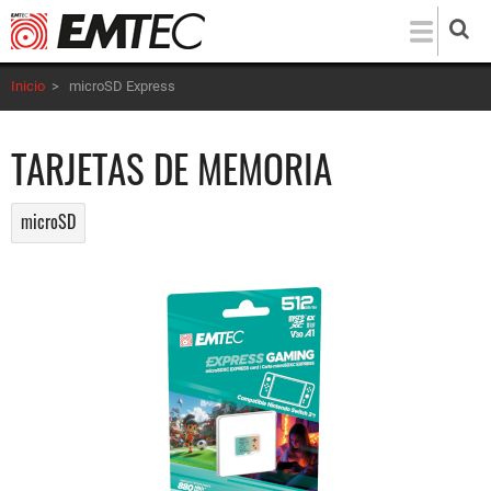
Pasar
al
contenido
Inicio
>
microSD Express
principal
TARJETAS DE MEMORIA
microSD