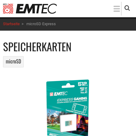
Direkt
zum
Inhalt
Startseite
>
microSD Express
SPEICHERKARTEN
microSD