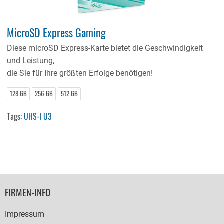
MicroSD Express Gaming
Diese microSD Express-Karte bietet die Geschwindigkeit
und Leistung,
die Sie für Ihre größten Erfolge benötigen!
128 GB
256 GB
512 GB
Tags:
UHS-I U3
FOOTER
FIRMEN-INFO
NAVIGATION
Impressum