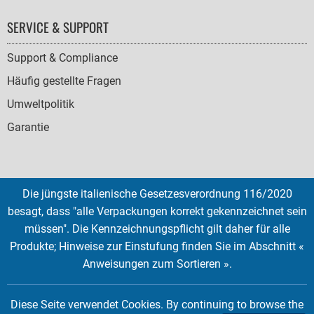
SERVICE & SUPPORT
Support & Compliance
Häufig gestellte Fragen
Umweltpolitik
Garantie
Die jüngste italienische Gesetzesverordnung 116/2020
SOCIAL
besagt, dass "alle Verpackungen korrekt gekennzeichnet sein
ICONS
müssen". Die Kennzeichnungspflicht gilt daher für alle
English
French
Deutsch
Italian
Español
Produkte; Hinweise zur Einstufung finden Sie im Abschnitt «
Anweisungen zum Sortieren ».
Copyright © 2026 EMTEC, All rights reserved.
EMTEC® IS A REGISTERED TRADEMARK OF THE DEXXON GROUP.
Diese Seite verwendet Cookies. By continuing to browse the